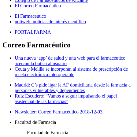
Colegio de Farmacéuticos de Alicante
El Correo Farmacéutico
El Farmaceutico
notiweb: noticias de interés científico
PORTALFARMA
Correo Farmacéutico
Una nueva ‘app’ de salud y una web para el farmacéutico
acercan la botica al usuario
Ceuta y Melilla se incorporan al sistema de prescripción de
receta electrónica interoperable
Madrid: C’s pide ligar la AF domiciliaria desde la farmacia a
personas vulnerables y dependientes
Ruiz Escudero: “Vamos a seguir impulsando el papel
asistencial de las farmacias”
Newsletter: Correo Farmacéutico 2018-12-03
Facultad de Farmacia
Facultad de Farmacia