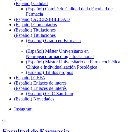
(Español) Calidad
(Español) Comité de Calidad de la Facultad de
Farmacia
(Español) ACCESIBILIDAD
(Español) Comentarios
(Español) Titulaciones
(Español) Titulaciones
(Español) Grado en Farmacia
+
(Español) Máster Universitario en
Neuropsicofarmacología traslacional
(Español) Máster Universitario en Farmacocinética
Clínica e Individualización Posológica
(Español) Títulos propios
(Español) CEFA
(Español) Enlaces de interés
(Español) Enlaces de interés
(Español) CGC San Juan
(Español) Novedades
Instagram
Facultad de Farmacia