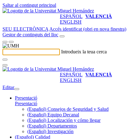
Saltar al contingut principal
ESPAÑOL
VALENCIÀ
ENGLISH
SEU ELECTRÒNICA
Accés identificat (obri en nova finestra)
Gestor de continguts del lloc
Introdueix la teua cerca
ESPAÑOL
VALENCIÀ
ENGLISH
Editar
Presentació
Presentació
(Español) Consejos de Seguridad y Salud
(Español) Equipo Decanal
(Español) Localización y cómo llegar
(Español) Departamentos
(Español) Investigación
(Español) Calidad