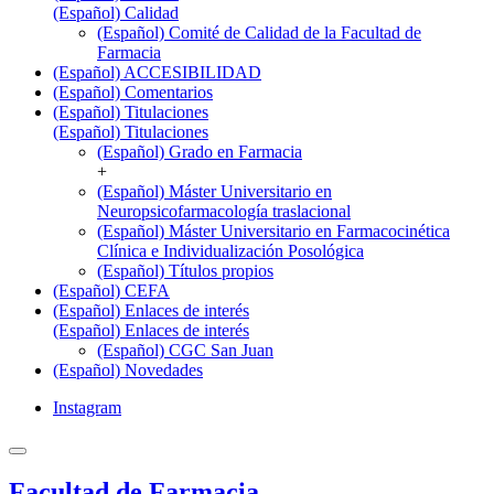
(Español) Calidad
(Español) Comité de Calidad de la Facultad de
Farmacia
(Español) ACCESIBILIDAD
(Español) Comentarios
(Español) Titulaciones
(Español) Titulaciones
(Español) Grado en Farmacia
+
(Español) Máster Universitario en
Neuropsicofarmacología traslacional
(Español) Máster Universitario en Farmacocinética
Clínica e Individualización Posológica
(Español) Títulos propios
(Español) CEFA
(Español) Enlaces de interés
(Español) Enlaces de interés
(Español) CGC San Juan
(Español) Novedades
Instagram
Facultad de Farmacia