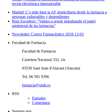
receta electrónica interoperable
Madrid: C’s pide ligar la AF domiciliaria desde la farmacia a
personas vulnerables y dependientes
Ruiz Escudero: “Vamos a seguir impulsando el papel
asistencial de las farmacias”
Newsletter: Correo Farmacéutico 2018-12-03
Facultad de Farmacia
Facultad de Farmacia
Carretera Nacional 332, s/n
03550 Sant Joan d'Alacant (Alacant)
Tel. 96 591 9396
farmacia@umh.es
RSS
Entrades
Comentaris
Segueix-nos