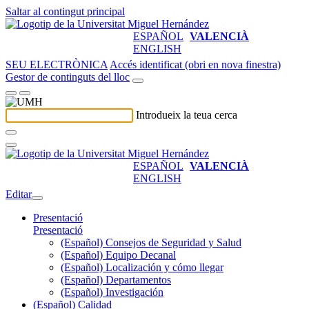
Saltar al contingut principal
ESPAÑOL
VALENCIÀ
ENGLISH
SEU ELECTRÒNICA
Accés identificat (obri en nova finestra)
Gestor de continguts del lloc
Introdueix la teua cerca
ESPAÑOL
VALENCIÀ
ENGLISH
Editar
Presentació
Presentació
(Español) Consejos de Seguridad y Salud
(Español) Equipo Decanal
(Español) Localización y cómo llegar
(Español) Departamentos
(Español) Investigación
(Español) Calidad