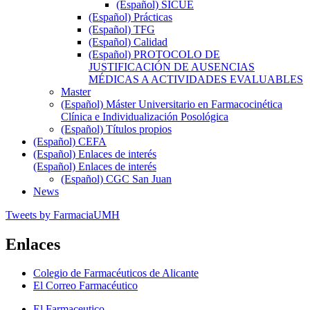
(Español) SICUE
(Español) Prácticas
(Español) TFG
(Español) Calidad
(Español) PROTOCOLO DE
JUSTIFICACIÓN DE AUSENCIAS
MÉDICAS A ACTIVIDADES EVALUABLES
Master
(Español) Máster Universitario en Farmacocinética
Clínica e Individualización Posológica
(Español) Títulos propios
(Español) CEFA
(Español) Enlaces de interés
(Español) Enlaces de interés
(Español) CGC San Juan
News
Tweets by FarmaciaUMH
Enlaces
Colegio de Farmacéuticos de Alicante
El Correo Farmacéutico
El Farmaceutico