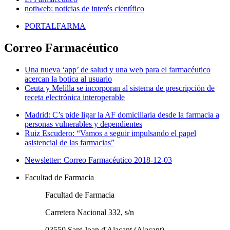
notiweb: noticias de interés científico
PORTALFARMA
Correo Farmacéutico
Una nueva ‘app’ de salud y una web para el farmacéutico
acercan la botica al usuario
Ceuta y Melilla se incorporan al sistema de prescripción de
receta electrónica interoperable
Madrid: C’s pide ligar la AF domiciliaria desde la farmacia a
personas vulnerables y dependientes
Ruiz Escudero: “Vamos a seguir impulsando el papel
asistencial de las farmacias”
Newsletter: Correo Farmacéutico 2018-12-03
Facultad de Farmacia
Facultad de Farmacia
Carretera Nacional 332, s/n
03550 Sant Joan d'Alacant (Alacant)