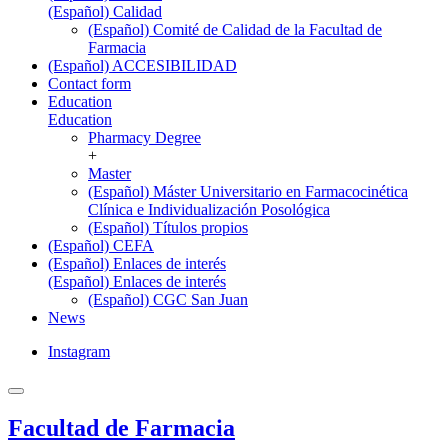
(Español) Calidad
(Español) Comité de Calidad de la Facultad de
Farmacia
(Español) ACCESIBILIDAD
Contact form
Education
Education
Pharmacy Degree
+
Master
(Español) Máster Universitario en Farmacocinética
Clínica e Individualización Posológica
(Español) Títulos propios
(Español) CEFA
(Español) Enlaces de interés
(Español) Enlaces de interés
(Español) CGC San Juan
News
Instagram
Facultad de Farmacia