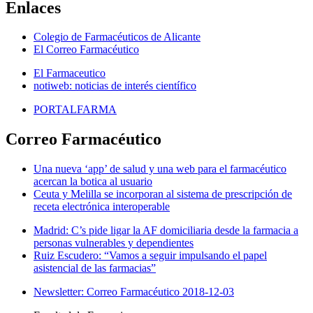
Enlaces
Colegio de Farmacéuticos de Alicante
El Correo Farmacéutico
El Farmaceutico
notiweb: noticias de interés científico
PORTALFARMA
Correo Farmacéutico
Una nueva ‘app’ de salud y una web para el farmacéutico
acercan la botica al usuario
Ceuta y Melilla se incorporan al sistema de prescripción de
receta electrónica interoperable
Madrid: C’s pide ligar la AF domiciliaria desde la farmacia a
personas vulnerables y dependientes
Ruiz Escudero: “Vamos a seguir impulsando el papel
asistencial de las farmacias”
Newsletter: Correo Farmacéutico 2018-12-03