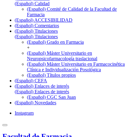
(Español) Calidad
(Español) Comité de Calidad de la Facultad de
Farmacia
(Español) ACCESIBILIDAD
(Español) Comentarios
(Español) Titulaciones
(Español) Titulaciones
(Español) Grado en Farmacia
+
(Español) Máster Universitario en
Neuropsicofarmacología traslacional
(Español) Máster Universitario en Farmacocinética
Clínica e Individualización Posológica
(Español) Títulos propios
(Español) CEFA
(Español) Enlaces de interés
(Español) Enlaces de interés
(Español) CGC San Juan
(Español) Novedades
Instagram
Facultad de Farmacia