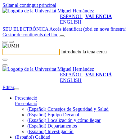
Saltar al contingut principal
ESPAÑOL
VALENCIÀ
ENGLISH
SEU ELECTRÒNICA
Accés identificat (obri en nova finestra)
Gestor de continguts del lloc
Introdueix la teua cerca
ESPAÑOL
VALENCIÀ
ENGLISH
Editar
Presentació
Presentació
(Español) Consejos de Seguridad y Salud
(Español) Equipo Decanal
(Español) Localización y cómo llegar
(Español) Departamentos
(Español) Investigación
(Español) Calidad