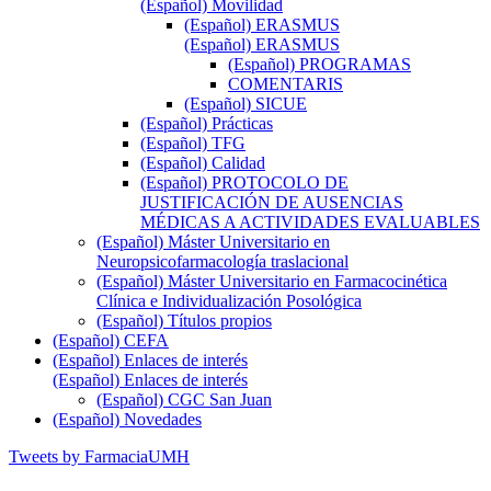
(Español) Movilidad
(Español) ERASMUS
(Español) ERASMUS
(Español) PROGRAMAS
COMENTARIS
(Español) SICUE
(Español) Prácticas
(Español) TFG
(Español) Calidad
(Español) PROTOCOLO DE
JUSTIFICACIÓN DE AUSENCIAS
MÉDICAS A ACTIVIDADES EVALUABLES
(Español) Máster Universitario en
Neuropsicofarmacología traslacional
(Español) Máster Universitario en Farmacocinética
Clínica e Individualización Posológica
(Español) Títulos propios
(Español) CEFA
(Español) Enlaces de interés
(Español) Enlaces de interés
(Español) CGC San Juan
(Español) Novedades
Tweets by FarmaciaUMH