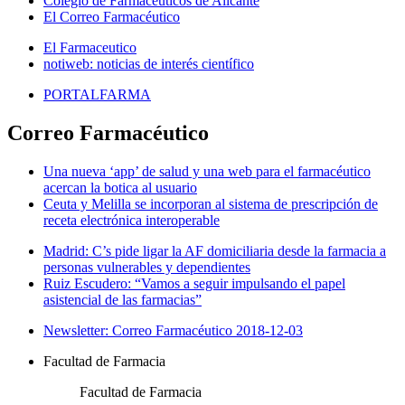
Colegio de Farmacéuticos de Alicante
El Correo Farmacéutico
El Farmaceutico
notiweb: noticias de interés científico
PORTALFARMA
Correo Farmacéutico
Una nueva ‘app’ de salud y una web para el farmacéutico
acercan la botica al usuario
Ceuta y Melilla se incorporan al sistema de prescripción de
receta electrónica interoperable
Madrid: C’s pide ligar la AF domiciliaria desde la farmacia a
personas vulnerables y dependientes
Ruiz Escudero: “Vamos a seguir impulsando el papel
asistencial de las farmacias”
Newsletter: Correo Farmacéutico 2018-12-03
Facultad de Farmacia
Facultad de Farmacia