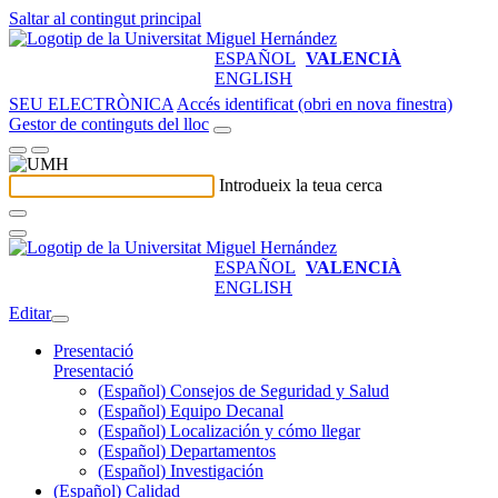
Saltar al contingut principal
ESPAÑOL
VALENCIÀ
ENGLISH
SEU ELECTRÒNICA
Accés identificat (obri en nova finestra)
Gestor de continguts del lloc
Introdueix la teua cerca
ESPAÑOL
VALENCIÀ
ENGLISH
Editar
Presentació
Presentació
(Español) Consejos de Seguridad y Salud
(Español) Equipo Decanal
(Español) Localización y cómo llegar
(Español) Departamentos
(Español) Investigación
(Español) Calidad