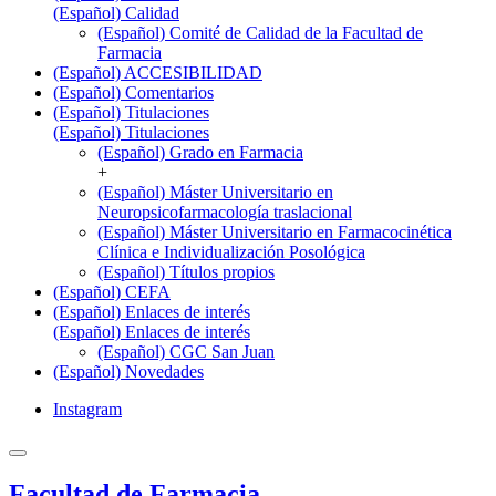
(Español) Calidad
(Español) Comité de Calidad de la Facultad de
Farmacia
(Español) ACCESIBILIDAD
(Español) Comentarios
(Español) Titulaciones
(Español) Titulaciones
(Español) Grado en Farmacia
+
(Español) Máster Universitario en
Neuropsicofarmacología traslacional
(Español) Máster Universitario en Farmacocinética
Clínica e Individualización Posológica
(Español) Títulos propios
(Español) CEFA
(Español) Enlaces de interés
(Español) Enlaces de interés
(Español) CGC San Juan
(Español) Novedades
Instagram
Facultad de Farmacia