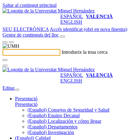
Saltar al contingut principal
ESPAÑOL
VALENCIÀ
ENGLISH
SEU ELECTRÒNICA
Accés identificat (obri en nova finestra)
Gestor de continguts del lloc
Introdueix la teua cerca
ESPAÑOL
VALENCIÀ
ENGLISH
Editar
Presentació
Presentació
(Español) Consejos de Seguridad y Salud
(Español) Equipo Decanal
(Español) Localización y cómo llegar
(Español) Departamentos
(Español) Investigación
(Español) Calidad