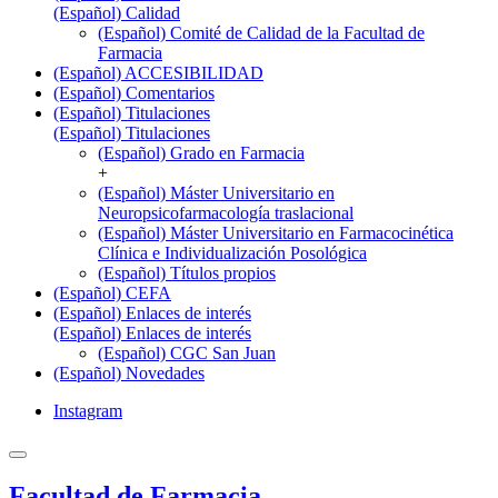
(Español) Calidad
(Español) Comité de Calidad de la Facultad de
Farmacia
(Español) ACCESIBILIDAD
(Español) Comentarios
(Español) Titulaciones
(Español) Titulaciones
(Español) Grado en Farmacia
+
(Español) Máster Universitario en
Neuropsicofarmacología traslacional
(Español) Máster Universitario en Farmacocinética
Clínica e Individualización Posológica
(Español) Títulos propios
(Español) CEFA
(Español) Enlaces de interés
(Español) Enlaces de interés
(Español) CGC San Juan
(Español) Novedades
Instagram
Facultad de Farmacia