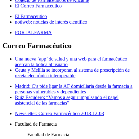
Colegio de Farmacéuticos de Alicante
El Correo Farmacéutico
El Farmaceutico
notiweb: noticias de interés científico
PORTALFARMA
Correo Farmacéutico
Una nueva ‘app’ de salud y una web para el farmacéutico
acercan la botica al usuario
Ceuta y Melilla se incorporan al sistema de prescripción de
receta electrónica interoperable
Madrid: C’s pide ligar la AF domiciliaria desde la farmacia a
personas vulnerables y dependientes
Ruiz Escudero: “Vamos a seguir impulsando el papel
asistencial de las farmacias”
Newsletter: Correo Farmacéutico 2018-12-03
Facultad de Farmacia
Facultad de Farmacia