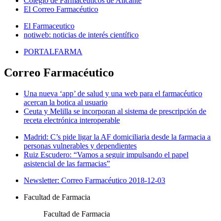
Colegio de Farmacéuticos de Alicante
El Correo Farmacéutico
El Farmaceutico
notiweb: noticias de interés científico
PORTALFARMA
Correo Farmacéutico
Una nueva ‘app’ de salud y una web para el farmacéutico
acercan la botica al usuario
Ceuta y Melilla se incorporan al sistema de prescripción de
receta electrónica interoperable
Madrid: C’s pide ligar la AF domiciliaria desde la farmacia a
personas vulnerables y dependientes
Ruiz Escudero: “Vamos a seguir impulsando el papel
asistencial de las farmacias”
Newsletter: Correo Farmacéutico 2018-12-03
Facultad de Farmacia
Facultad de Farmacia