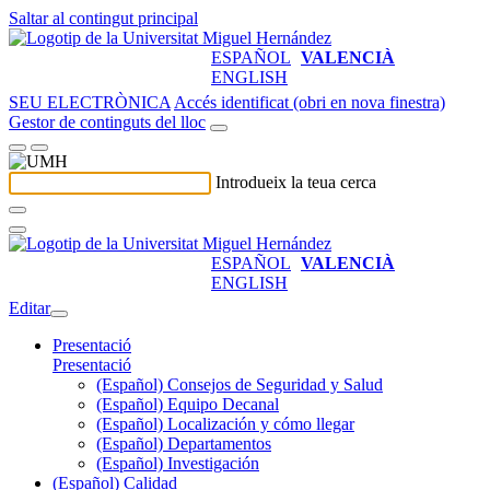
Saltar al contingut principal
ESPAÑOL
VALENCIÀ
ENGLISH
SEU ELECTRÒNICA
Accés identificat (obri en nova finestra)
Gestor de continguts del lloc
Introdueix la teua cerca
ESPAÑOL
VALENCIÀ
ENGLISH
Editar
Presentació
Presentació
(Español) Consejos de Seguridad y Salud
(Español) Equipo Decanal
(Español) Localización y cómo llegar
(Español) Departamentos
(Español) Investigación
(Español) Calidad