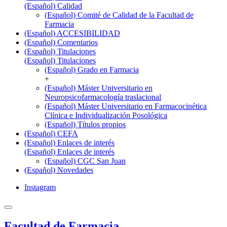
(Español) Calidad
(Español) Comité de Calidad de la Facultad de
Farmacia
(Español) ACCESIBILIDAD
(Español) Comentarios
(Español) Titulaciones
(Español) Titulaciones
(Español) Grado en Farmacia
+
(Español) Máster Universitario en
Neuropsicofarmacología traslacional
(Español) Máster Universitario en Farmacocinética
Clínica e Individualización Posológica
(Español) Títulos propios
(Español) CEFA
(Español) Enlaces de interés
(Español) Enlaces de interés
(Español) CGC San Juan
(Español) Novedades
Instagram
Facultad de Farmacia