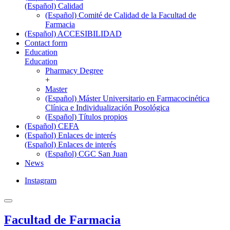
(Español) Calidad
(Español) Comité de Calidad de la Facultad de
Farmacia
(Español) ACCESIBILIDAD
Contact form
Education
Education
Pharmacy Degree
+
Master
(Español) Máster Universitario en Farmacocinética
Clínica e Individualización Posológica
(Español) Títulos propios
(Español) CEFA
(Español) Enlaces de interés
(Español) Enlaces de interés
(Español) CGC San Juan
News
Instagram
Facultad de Farmacia