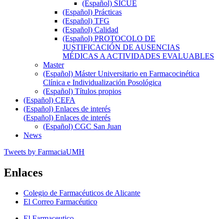
(Español) SICUE
(Español) Prácticas
(Español) TFG
(Español) Calidad
(Español) PROTOCOLO DE
JUSTIFICACIÓN DE AUSENCIAS
MÉDICAS A ACTIVIDADES EVALUABLES
Master
(Español) Máster Universitario en Farmacocinética
Clínica e Individualización Posológica
(Español) Títulos propios
(Español) CEFA
(Español) Enlaces de interés
(Español) Enlaces de interés
(Español) CGC San Juan
News
Tweets by FarmaciaUMH
Enlaces
Colegio de Farmacéuticos de Alicante
El Correo Farmacéutico
El Farmaceutico