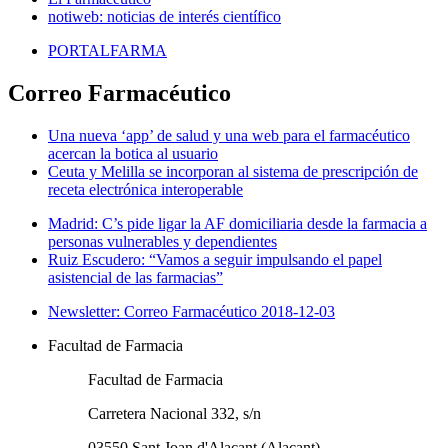
notiweb: noticias de interés científico
PORTALFARMA
Correo Farmacéutico
Una nueva ‘app’ de salud y una web para el farmacéutico
acercan la botica al usuario
Ceuta y Melilla se incorporan al sistema de prescripción de
receta electrónica interoperable
Madrid: C’s pide ligar la AF domiciliaria desde la farmacia a
personas vulnerables y dependientes
Ruiz Escudero: “Vamos a seguir impulsando el papel
asistencial de las farmacias”
Newsletter: Correo Farmacéutico 2018-12-03
Facultad de Farmacia
Facultad de Farmacia
Carretera Nacional 332, s/n
03550 Sant Joan d'Alacant (Alacant)