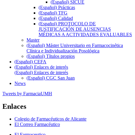
(Español) SICUE
(Español) Prácticas
(Español) TFG
(Español) Calidad
(Español) PROTOCOLO DE
JUSTIFICACIÓN DE AUSENCIAS
MÉDICAS A ACTIVIDADES EVALUABLES
Master
(Español) Máster Universitario en Farmacocinética
Clínica e Individualización Posológica
(Español) Títulos propios
(Español) CEFA
(Español) Enlaces de interés
(Español) Enlaces de interés
(Español) CGC San Juan
News
Tweets by FarmaciaUMH
Enlaces
Colegio de Farmacéuticos de Alicante
El Correo Farmacéutico
El Farmaceutico