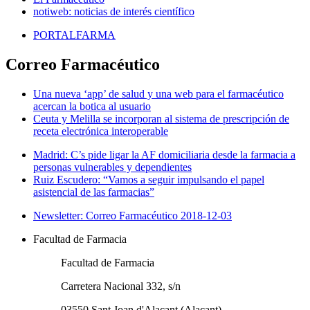
notiweb: noticias de interés científico
PORTALFARMA
Correo Farmacéutico
Una nueva ‘app’ de salud y una web para el farmacéutico
acercan la botica al usuario
Ceuta y Melilla se incorporan al sistema de prescripción de
receta electrónica interoperable
Madrid: C’s pide ligar la AF domiciliaria desde la farmacia a
personas vulnerables y dependientes
Ruiz Escudero: “Vamos a seguir impulsando el papel
asistencial de las farmacias”
Newsletter: Correo Farmacéutico 2018-12-03
Facultad de Farmacia
Facultad de Farmacia
Carretera Nacional 332, s/n
03550 Sant Joan d'Alacant (Alacant)