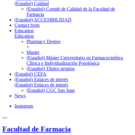
(Español) Calidad
(Español) Comité de Calidad de la Facultad de
Farmacia
(Español) ACCESIBILIDAD
Contact form
Education
Education
Pharmacy Degree
+
Master
(Español) Máster Universitario en Farmacocinética
Clínica e Individualización Posológica
(Español) Títulos propios
(Español) CEFA
(Español) Enlaces de interés
(Español) Enlaces de interés
(Español) CGC San Juan
News
Instagram
Facultad de Farmacia