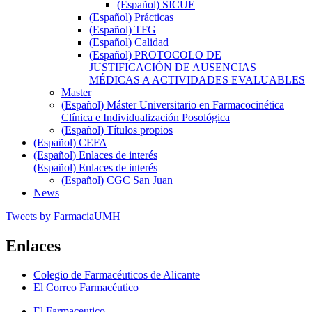
(Español) SICUE
(Español) Prácticas
(Español) TFG
(Español) Calidad
(Español) PROTOCOLO DE
JUSTIFICACIÓN DE AUSENCIAS
MÉDICAS A ACTIVIDADES EVALUABLES
Master
(Español) Máster Universitario en Farmacocinética
Clínica e Individualización Posológica
(Español) Títulos propios
(Español) CEFA
(Español) Enlaces de interés
(Español) Enlaces de interés
(Español) CGC San Juan
News
Tweets by FarmaciaUMH
Enlaces
Colegio de Farmacéuticos de Alicante
El Correo Farmacéutico
El Farmaceutico