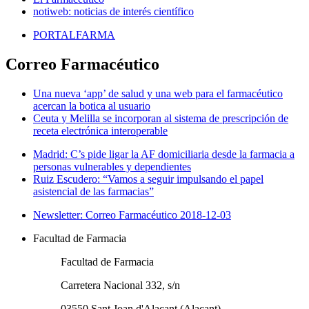
notiweb: noticias de interés científico
PORTALFARMA
Correo Farmacéutico
Una nueva ‘app’ de salud y una web para el farmacéutico
acercan la botica al usuario
Ceuta y Melilla se incorporan al sistema de prescripción de
receta electrónica interoperable
Madrid: C’s pide ligar la AF domiciliaria desde la farmacia a
personas vulnerables y dependientes
Ruiz Escudero: “Vamos a seguir impulsando el papel
asistencial de las farmacias”
Newsletter: Correo Farmacéutico 2018-12-03
Facultad de Farmacia
Facultad de Farmacia
Carretera Nacional 332, s/n
03550 Sant Joan d'Alacant (Alacant)