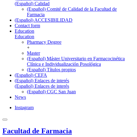
(Español) Calidad
(Español) Comité de Calidad de la Facultad de
Farmacia
(Español) ACCESIBILIDAD
Contact form
Education
Education
Pharmacy Degree
+
Master
(Español) Máster Universitario en Farmacocinética
Clínica e Individualización Posológica
(Español) Títulos propios
(Español) CEFA
(Español) Enlaces de interés
(Español) Enlaces de interés
(Español) CGC San Juan
News
Instagram
Facultad de Farmacia